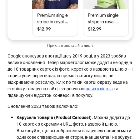
Приклад анотацій в листі
Google анонсував анотації ще у 2019 році, а у 2023 зробив
велике оновлення. Тепер маркетолог може додати не одну, а
до 10 товарних карток із фото, короткою назвою та ціною – і
користувач переглядає їх прямо в списку листів, не
відкриваючи розсилку. Клік по такій картці одразу веде на
сторінку товару на сайті, скорочуючи
шлях клієнта
та
підвищуючи відсоток конверсії в покупку.
Оновлення 2023 також включало:
Карусель товарів (Product Carousel).
Можна додати до
10 карток з окремими URL, фото, назвою й ціною.
Враховуйте, що всі зображення в каруселі повинні мати
однакове співвідношення сторін, інакше Gmail не збудує