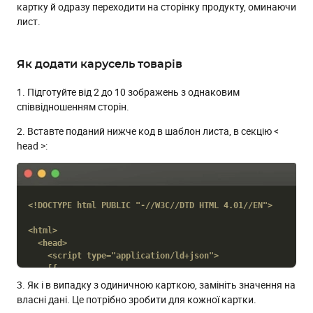
картку й одразу переходити на сторінку продукту, оминаючи
лист.
Як додати карусель товарів
1. Підготуйте від 2 до 10 зображень з однаковим
співвідношенням сторін.
2. Вставте поданий нижче код в шаблон листа, в секцію <
head >:
<!DOCTYPE html PUBLIC "-//W3C//DTD HTML 4.01//EN">

<html>

  <head>

    <script type="application/ld+json">

    [{

      "@context": "http://schema.org/",

3. Як і в випадку з одиничною карткою, замініть значення на
      "@type": "PromotionCard",

власні дані. Це потрібно зробити для кожної картки.
      "image": "https://IMAGE_URL_1.jpg",
