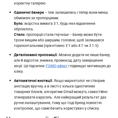
коректну галерею.
Одиничні банери
– теж залишились і тепер вони менш
обмежені за пропорціями.
Було:
жорстка вимога 3:1, будь-яке відхилення
обрізалось.
Стало:
пропорції стали гнучкіші – банер може бути
трохи вищим або ширшим, головне, щоб залишався
горизонтальним (орієнтовно 3:1 або 4:1 чи 3:1.5).
Деталізовані пропозиції.
Можна додати не лише банер,
але й відсоток знижки, промокод, дату завершення
акції. Це підсилює
FOMO-ефект
і підвищує мотивацію до
кліку.
Автоматичні анотації.
Якщо маркетолог не створив
анотацію вручну, а в листі є кілька однотипних
товарних блоків, алгоритми Gmail можуть самостійно
згенерувати карусель. Але найкращий результат дає
ручне налаштування, тому що тоді бренд повністю
контролює, що саме бачить користувач у списку.