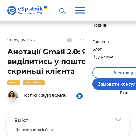
Корисне
Новини
01 грудня 2025
1092
25 хв
5.00
Головна
Блог
Анотації Gmail 2.0: Як вигідно
Підтримка
виділитись у поштовій
скриньці клієнта
Реєстрація
Замовити консул
EMAIL
ІНСТРУКЦІЇ
Вхід
Юлія Садовська
Зміст
Що таке анотації Gmail