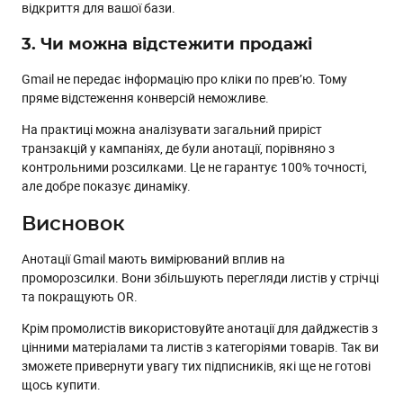
відкриття для вашої бази.
3. Чи можна відстежити продажі
Gmail не передає інформацію про кліки по прев’ю. Тому
пряме відстеження конверсій неможливе.
На практиці можна аналізувати загальний приріст
транзакцій у кампаніях, де були анотації, порівняно з
контрольними розсилками. Це не гарантує 100% точності,
але добре показує динаміку.
Висновок
Анотації Gmail мають вимірюваний вплив на
проморозсилки. Вони збільшують перегляди листів у стрічці
та покращують OR.
Крім промолистів використовуйте анотації для дайджестів з
цінними матеріалами та листів з категоріями товарів. Так ви
зможете привернути увагу тих підписників, які ще не готові
щось купити.