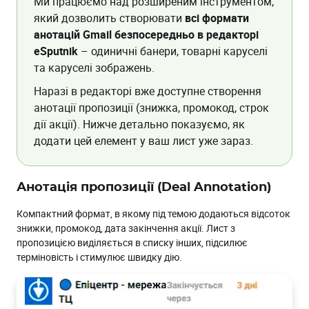
Ми працюємо над розширеним інструментом,
який дозволить створювати
всі формати
анотацій Gmail безпосередньо в редакторі
eSputnik
– одиничні банери, товарні каруселі
та каруселі зображень.
Наразі в редакторі вже доступне створення
анотації пропозиції (знижка, промокод, строк
дії акції). Нижче детально показуємо, як
додати цей елемент у ваш лист уже зараз.
Анотація пропозиції (Deal Annotation)
Компактний формат, в якому під темою додаються відсоток
знижки, промокод, дата закінчення акції. Лист з
пропозицією виділяється в списку інших, підсилює
терміновість і стимулює швидку дію.