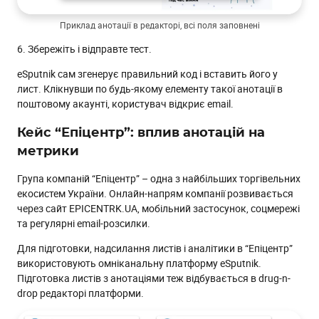
Приклад анотації в редакторі, всі поля заповнені
6. Збережіть і відправте тест.
eSputnik сам згенерує правильний код і вставить його у
лист. Клікнувши по будь-якому елементу такої анотації в
поштовому акаунті, користувач відкриє email.
Кейс “Епіцентр”: вплив анотацій на
метрики
Група компаній “Епіцентр” – одна з найбільших торгівельних
екосистем України. Онлайн-напрям компанії розвивається
через сайт EPICENTRK.UA, мобільний застосунок, соцмережі
та регулярні email-розсилки.
Для підготовки, надсилання листів і аналітики в “Епіцентр”
використовують омніканальну платформу eSputnik.
Підготовка листів з анотаціями теж відбувається в drug-n-
drop редакторі платформи.