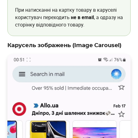
    }]

    </script>

При натисканні на картку товару в каруселі
  </head>

користувач переходить
не в email
, а одразу на
сторінку відповідного товару.
Карусель зображень (Image Carousel)