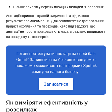
Більше показів у верхніх позиціях вкладки “Пропозиції”.
Анотації сприяють кращій видимості та підсилюють
результат промокампаній. Для ecommerce це дає реальний
приріст охоплення та переходів. Кейс підтверджує, що
анотації не просто прикрашають лист, а реально впливають
на поведінку та конверсію.
Готові протестувати анотації на своїй базі
Gmail? Запишіться на безкоштовне демо -
покажемо можливості платформи eSputnik
саме для вашого бізнесу.
Записатися
Як виміряти ефективність у
розсилках