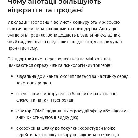
Чому анотації збільшують
відкриття та продажі
У вкладці “Пропозиції” всі листи конкурують між собою
фактично лише заголовками та прехедером. Анотації
змінюють правила: вони додають візуальний складник,
який виділяє лист серед інших, ще до того, як отримувач
прочитає тему.
Стандартний лист перетворюється на міні-каталог.
Вмикаються одразу кілька психологічних тригерів:
візуальна домінанта: око чіпляється за картинку серед
текстових рядків;
ефект новизни: каруселі та банери не схожі на інші
елементи папки “Пропозиції”;
фактор FOMO: додавання строку дії оферу або відсотка
знижки стимулює швидку дію;
скорочення шляху до покупки: користувач може
перейти на сторінку товару не відкриваючи лист, а