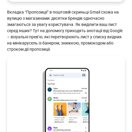
Чому анотації збільшують відкриття та продажі
Вкладка “Пропозиції” в поштовій скриньці Gmail схожа на
Анотації 2.0: як додати до листа різні формати
вулицю з магазинами: десятки брендів одночасно
Одиничне прев'ю (Single Image Preview)
змагаються за увагу користувача. Як виділити ваш лист
серед інших? Тут на допомогу приходять анотації від Google
Як додати одиничну картинку для превʼю
– візуальні прев’ю, які перетворюють лист у списку вхідних
Карусель товарів (Product Carousel) з цінами та описом
на мінікарусель із банером, знижкою, промокодом або
строком дії пропозиції.
Як додати карусель товарів
Карусель зображень (Image Carousel)
Як додати карусель зображень
Автоматичні каруселі від Google
Анотація пропозиції (Deal Annotation)
Як швидко додати анотацію пропозиції Gmail в
редакторі eSputnik
Кейс “Епіцентр”: вплив анотацій на метрики
Як виміряти ефективність у розсилках
1. Вимірювання переходів через tracking pixel