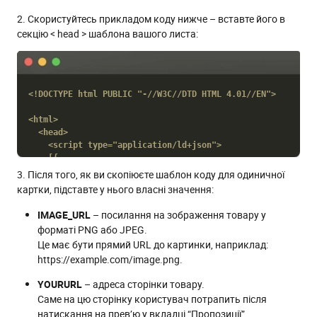
2. Скористуйтесь прикладом коду нижче – вставте його в
секцію < head > шаблона вашого листа:
<!DOCTYPE html PUBLIC "-//W3C//DTD HTML 4.01//EN">

<html>

  <head>

    <script type="application/ld+json">

    [{

      "@context": "http://schema.org/",

3. Після того, як ви скопіюєте шаблон коду для одиничної
      "@type": "PromotionCard",

картки, підставте у нього власні значення:
      "image": "IMAGE_URL",

      "headline": "HEADLINE",

IMAGE_URL
– посилання на зображення товару у
      "price": PRICE,

форматі PNG або JPEG.
      "priceCurrency": "USD",

Це має бути прямий URL до картинки, наприклад:
      "discountValue": DISCOUNT_VALUE,

https://example.com/image.png.
      "url": "YOURURL"

    }]

YOURURL
– адреса сторінки товару.
    </script>

Саме на цю сторінку користувач потрапить після
  </head>

натискання на прев’ю у вкладці “Пропозиції”.