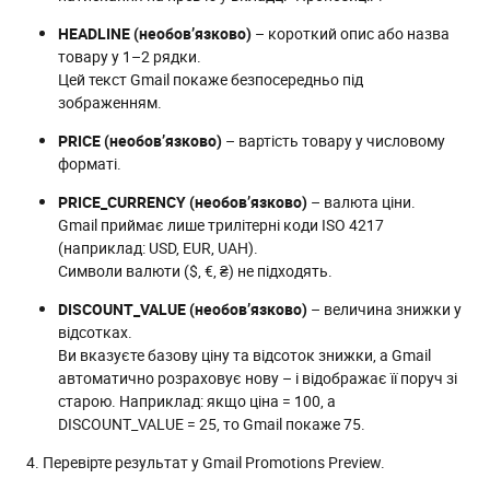
HEADLINE (необов’язково)
– короткий опис або назва
товару у 1–2 рядки.
Цей текст Gmail покаже безпосередньо під
зображенням.
PRICE (необов’язково)
– вартість товару у числовому
форматі.
PRICE_CURRENCY (необов’язково)
– валюта ціни.
Gmail приймає лише трилітерні коди ISO 4217
(наприклад: USD, EUR, UAH).
Символи валюти ($, €, ₴) не підходять.
DISCOUNT_VALUE (необов’язково)
– величина знижки у
відсотках.
Ви вказуєте базову ціну та відсоток знижки, а Gmail
автоматично розраховує нову – і відображає її поруч зі
старою. Наприклад: якщо ціна = 100, а
DISCOUNT_VALUE = 25, то Gmail покаже 75.
4. Перевірте результат у Gmail Promotions Preview.