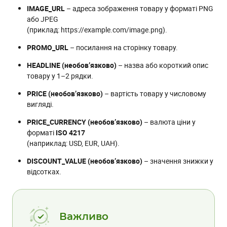
      "headline": "test headline",

IMAGE_URL
– адреса зображення товару у форматі PNG
      "price": 123,

або JPEG
      "priceCurrency": "USD",

(приклад: https://example.com/image.png).
      "discountValue": 24, // this value will be subtracted
      "url": "https://google.com"

PROMO_URL
– посилання на сторінку товару.
    },

    {

HEADLINE (необов’язково)
– назва або короткий опис
      "@context": "http://schema.org/",

товару у 1–2 рядки.
      "@type": "PromotionCard",

      "image": "https://IMAGE_URL_2.jpg",

PRICE (необов’язково)
– вартість товару у числовому
      "headline": "test headline",

вигляді.
      "price": 123,

      "priceCurrency": "USD",

PRICE_CURRENCY (необов’язково)
– валюта ціни у
      "discountValue": 24, // this value will be subtracted
форматі
ISO 4217
      "url": "https://google.com"

    },

(наприклад: USD, EUR, UAH).
    {

      "@context": "http://schema.org/",

DISCOUNT_VALUE (необов’язково)
– значення знижки у
      "@type": "PromotionCard",

відсотках.
      "image": "https://IMAGE_URL_3.jpg",

      "headline": "test headline",

      "price": 123,

      "priceCurrency": "USD",

      "discountValue": 24, // this value will be subtracted
Важливо
      "url": "https://google.com"
