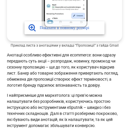
2. A/B-тест для точного вимірювання Open Rate
3. Чи можна відстежити продажі
Висновок
Приклад листа з анотаціями у вкладці “Пропозиції” з гайда Gmail
Анотації особливо ефективні для ecommerce: вони одразу
передають суть акції – розпродаж, новинку, промокод чи
сезонну пропозицію – ще до того, як користувач відкрив
лист. Банер або товарне зображення привертають погляд,
обмежена дія пропозиції створює ефект терміновості, а
логотип бренду підсилює впізнаваність та довіру.
І найприємніше для маркетолога: ці прев’ю можна
налаштувати без розробників, користуючись простою
інструкцією або інструментами eSputnik – швидко і без
технічних складнощів. Далі в статті розберемо покроково,
які бувають види анотацій, як їх налаштувати, та як цей
інструмент допомагає збільшувати конверсію.