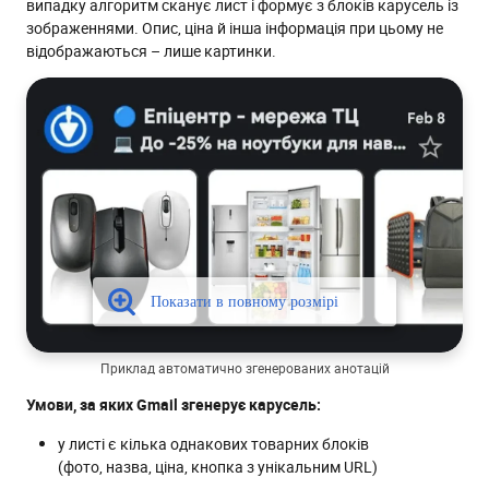
випадку алгоритм сканує лист і формує з блоків карусель із
зображеннями. Опис, ціна й інша інформація при цьому не
відображаються – лише картинки.
Приклад автоматично згенерованих анотацій
Умови, за яких Gmail згенерує карусель:
у листі є кілька однакових товарних блоків
(фото, назва, ціна, кнопка з унікальним URL)