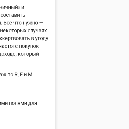
аничный» и
 составить
. Все что нужно —
 некоторых случаях
ожертвовать в угоду
частоте покупок
доходе, который
 по R, F и M.
кими полями для