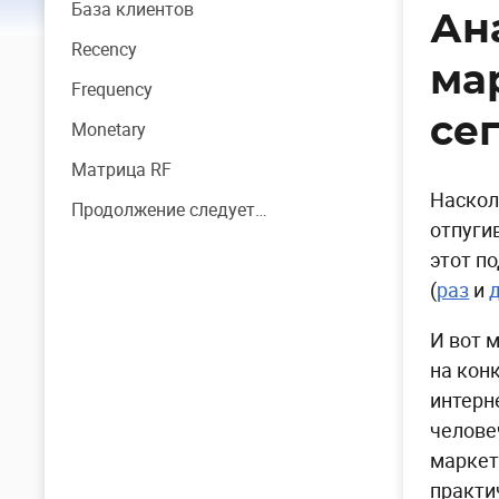
База клиентов
Ан
Recency
мар
Frequency
се
Monetary
Матрица RF
Наскол
Продолжение следует…
отпуги
этот п
(
раз
и
И вот 
на кон
интерн
челове
маркет
практи