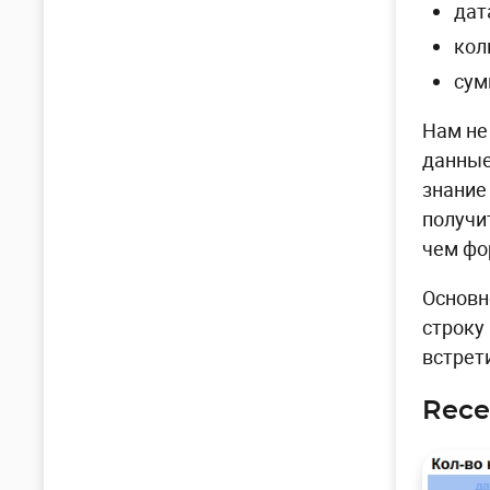
дат
кол
сум
Нам не
данные
знание
получи
чем фо
Основн
строку 
встрет
Rece