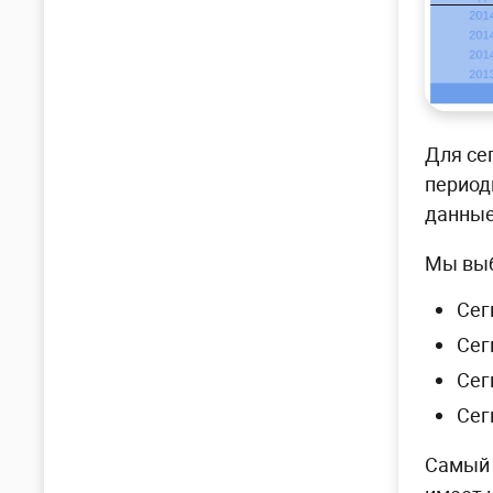
Для се
период
данные
Мы выб
Сег
Сег
Сег
Сег
Самый 