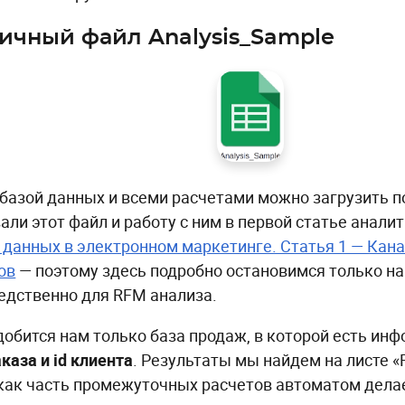
ичный файл Analysis_Sample
 базой данных и всеми расчетами можно загрузить 
али этот файл и работу с ним в первой статье анали
 данных в электронном маркетинге. Статья 1 — Кан
ов
— поэтому здесь подробно остановимся только на
едственно для RFM анализа.
добится нам только база продаж, в которой есть ин
каза и id клиента
. Результаты мы найдем на листе «
как часть промежуточных расчетов автоматом делае