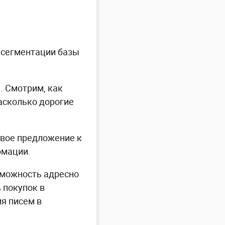
в сегментации базы
. Смотрим, как
насколько дорогие
вое предложение к
рмации.
зможность адресно
 покупок в
ия писем в