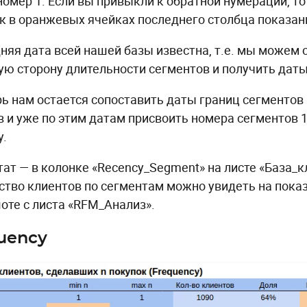
номер 1. Если вы привыкли к обратной нумерации, т
к в оранжевых ячейках последнего столбца показа
няя дата всей нашей базы известна, т.е. мы можем о
ую сторону длительности сегментов и получить даты
рь нам остается сопоставить даты границ сегментов
в и уже по этим датам присвоить номера сегментов 
у.
тат — в колонке «Recency_Segment» на листе «База_
ство клиентов по сегментам можно увидеть на пок
оте с листа «RFM_Анализ».
uency