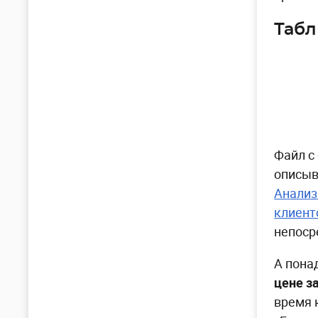
Табл
Файл с
описыв
Анализ
клиент
непоср
А пона
цене за
время 