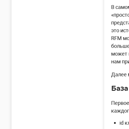
В само
«прост
предст
это ис
RFM мо
больше
может 
нам пр
Далее 
База
Первое
каждог
id 