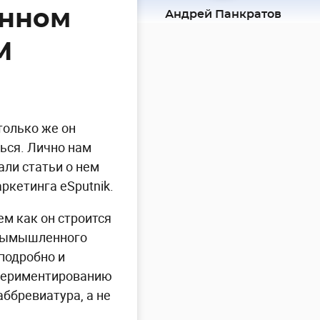
онном
Андрей Панкратов
M
только же он
ться. Лично нам
али статьи о нем
аркетинга eSputnik.
ем как он строится
 вымышленного
 подробно и
спериментированию
аббревиатура, а не