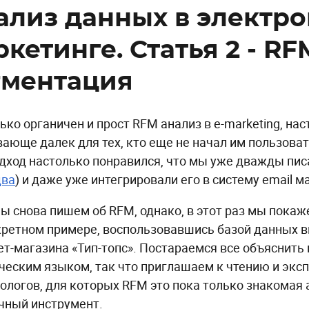
ализ данных в электр
кетинге. Статья 2 - RF
гментация
ько органичен и прост RFM анализ в e-marketing, нас
вающе далек для тех, кто еще не начал им пользова
одход настолько понравился, что мы уже дважды пис
два
) и даже уже интегрировали его в систему email м
мы снова пишем об RFM, однако, в этот раз мы покаж
кретном примере, воспользовавшись базой данных
ет-магазина «Тип-топс». Постараемся все объяснить
ческим языком, так что приглашаем к чтению и эк
ологов, для которых RFM это пока только знакомая 
чный инструмент.