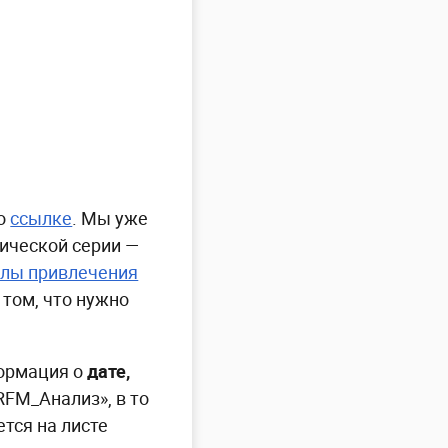
по
ссылке
. Мы уже
тической серии —
алы привлечения
 том, что нужно
формация о
дате,
RFM_Анализ», в то
тся на листе