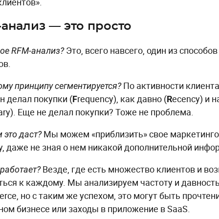
клиентов».
анализ — это просто
Это, всего навсего, один из способо
кое RFM-анализ?
ов.
По активности клиента
ому принципу сегментируется?
н делал покупки (
F
requency), как давно (
R
ecency) и 
ary). Еще не делал покупки? Тоже не проблема.
Мы можем «приблизить» свое маркетинго
м это даст?
у, даже не зная о нем никакой дополнительной инфо
Везде, где есть множество клиентов и во
 работает?
ться к каждому. Мы анализируем частоту и давность
rce, но с таким же успехом, это могут быть прочтен
ном бизнесе или заходы в приложение в SaaS.