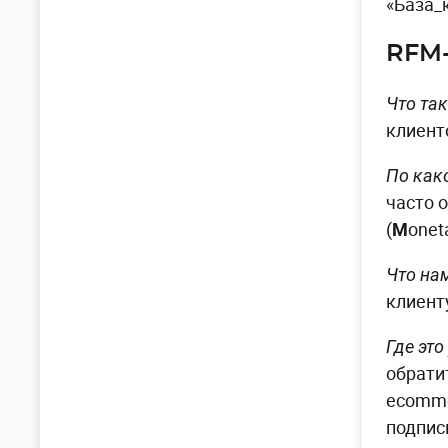
«База_
RFM-
Что та
клиент
По как
часто о
(
M
onet
Что на
клиент
Где это
обрати
ecomme
подпис