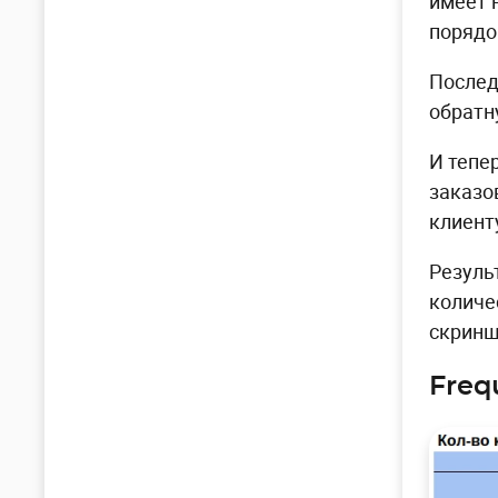
имеет 
порядо
Послед
обратн
И тепе
заказо
клиент
Резуль
количе
скринш
Freq