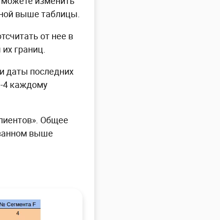
о можете изменить
нной выше таблицы.
тсчитать от нее в
 их границ.
 и даты последних
1-4 каждому
клиентов». Общее
азанном выше