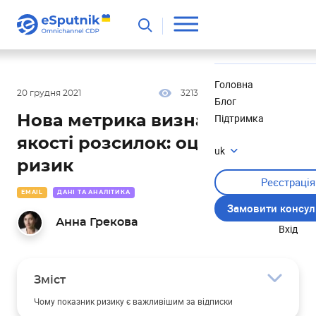
Корисне
Новини
Головна
20 грудня 2021
3213
15 хв
5.00
Блог
Підтримка
Нова метрика визначення
якості розсилок: оцінюємо
uk
ризик
Реєстрація
EMAIL
ДАНІ ТА АНАЛІТИКА
Замовити консул
Анна Грекова
Вхід
Зміст
Чому показник ризику є важливішим за відписки