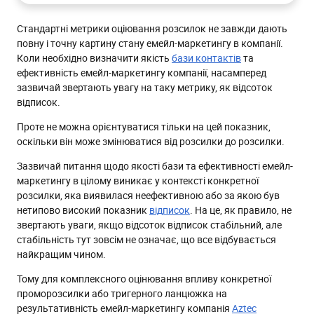
Як розрахувати показник ризику
Стандартні метрики оціювання розсилок не завжди дають
Про що розповість цей показник
повну і точну картину стану емейл-маркетингу в компанії.
Адаптуємо формулу
Коли необхідно визначити якість
бази контактів
та
ефективність емейл-маркетингу компанії, насамперед
Як візуалізувати ризик
зазвичай звертають увагу на таку метрику, як відсоток
Чим корисний розрахунок ризику
відписок.
Проте не можна орієнтуватися тільки на цей показник,
оскільки він може змінюватися від розсилки до розсилки.
Зазвичай питання щодо якості бази та ефективності емейл-
маркетингу в цілому виникає у контексті конкретної
розсилки, яка виявилася неефективною або за якою був
нетипово високий показник
відписок
. На це, як правило, не
звертають уваги, якщо відсоток відписок стабільний, але
стабільність тут зовсім не означає, що все відбувається
найкращим чином.
Тому для комплексного оцінювання впливу конкретної
проморозсилки або тригерного ланцюжка на
результативність емейл-маркетингу компанія
Aztec