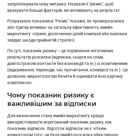
запропонувала нову метрику. Назвали її "ризик", щоб
врахувати більше факторів, які впливають на результат.
Розрахунок показника "Ризик" покаже, як проморозсилка
або тригер впливає на загальну ефективність емейл-
маркетингу: сприяє досягненню цілей компанії або навпаки
завдає шкоди прийнятій стратегії.
По суті, показник ризику – це порівняння негативних
результатів розсилки (відписки, скарги на спам,
довгострокові контакти без взаємодії та ін.) із позитивними
(відкривання, переходи, час прочитання, конверсії та ін.). Це
дозволяє маркетологові бачити й оцінювати всю картину
комплексно.
Чому показник ризику є
важливішим за відписки
Для визначення стану емейл-маркетингу краще
використовувати агрегований показник ризику, ніж
показник відписок. Відсоток відписок не є чітким
індикатором того, чи була емейл-розсилка ефективною.