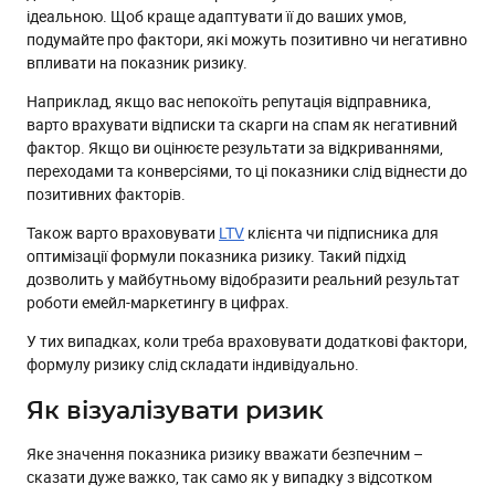
ідеальною. Щоб краще адаптувати її до ваших умов,
подумайте про фактори, які можуть позитивно чи негативно
впливати на показник ризику.
Наприклад, якщо вас непокоїть репутація відправника,
варто врахувати відписки та скарги на спам як негативний
фактор. Якщо ви оцінюєте результати за відкриваннями,
переходами та конверсіями, то ці показники слід віднести до
позитивних факторів.
Також варто враховувати
LTV
клієнта чи підписника для
оптимізації формули показника ризику. Такий підхід
дозволить у майбутньому відобразити реальний результат
роботи емейл-маркетингу в цифрах.
У тих випадках, коли треба враховувати додаткові фактори,
формулу ризику слід складати індивідуально.
Як візуалізувати ризик
Яке значення показника ризику вважати безпечним –
сказати дуже важко, так само як у випадку з відсотком