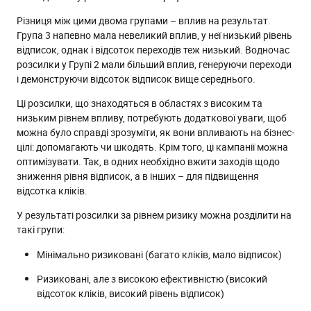
Різниця між цими двома групами – вплив на результат.
Група 3 напевно мала невеликий вплив, у неї низький рівень
відписок, однак і відсоток переходів теж низький. Водночас
розсилки у Групі 2 мали більший вплив, генеруючи переходи
і демонструючи відсоток відписок вище середнього.
Ці розсилки, що знаходяться в областях з високим та
низьким рівнем впливу, потребують додаткової уваги, щоб
можна було справді зрозуміти, як вони впливають на бізнес-
цілі: допомагають чи шкодять. Крім того, ці кампанії можна
оптимізувати. Так, в одних необхідно вжити заходів щодо
зниження рівня відписок, а в інших – для підвищення
відсотка кліків.
У результаті розсилки за рівнем ризику можна розділити на
такі групи:
Мінімально ризиковані (багато кліків, мало відписок)
Ризиковані, але з високою ефективністю (високий
відсоток кліків, високий рівень відписок)