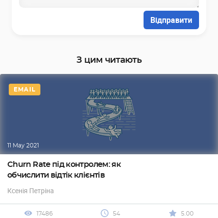
Відправити
З цим читають
EMAIL
11 May 2021
Churn Rate під контролем: як
обчислити відтік клієнтів
Ксенія Петріна
17486
54
5.00