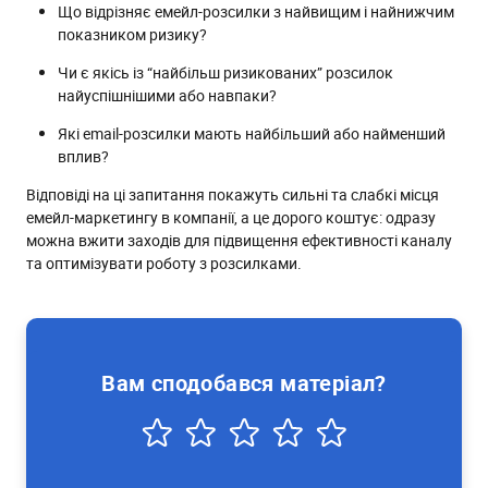
Що відрізняє емейл-розсилки з найвищим і найнижчим
показником ризику?
Чи є якісь із “найбільш ризикованих” розсилок
найуспішнішими або навпаки?
Які email-розсилки мають найбільший або найменший
вплив?
Відповіді на ці запитання покажуть сильні та слабкі місця
емейл-маркетингу в компанії, а це дорого коштує: одразу
можна вжити заходів для підвищення ефективності каналу
та оптимізувати роботу з розсилками.
Вам сподобався матеріал?