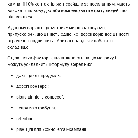
кампанії 10% контактів, які перейшли за посиланням, мають
виконати цільову дію, аби компенсувати втрату людей, що
відписалися.
У даному варіанті цю метрику ми розраховуємо,
припускаючи, що цінність однієї конверсії дорівнює цінності
втраченого підписника. Але насправді все набагато
складніше.
Є ціла низка факторів, що впливають на цю метрику і
можуть ускладнити її формулу. Серед них:
довгі цикли продажів;
дорогі конверсії;
різна цінність конверсії;
непряма атрибуція;
retention;
різні цілі для кожної email-кампанії.