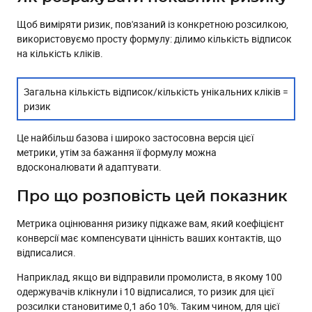
Щоб виміряти ризик, пов'язаний із конкретною розсилкою,
використовуємо просту формулу: ділимо кількість відписок
на кількість кліків.
Загальна кількість відписок/кількість унікальних кліків =
ризик
Це найбільш базова і широко застосовна версія цієї
метрики, утім за бажання її формулу можна
вдосконалювати й адаптувати.
Про що розповість цей показник
Метрика оцінювання ризику підкаже вам, який коефіцієнт
конверсії має компенсувати цінність ваших контактів, що
відписалися.
Наприклад, якщо ви відправили промолиста, в якому 100
одержувачів клікнули і 10 відписалися, то ризик для цієї
розсилки становитиме 0,1 або 10%. Таким чином, для цієї