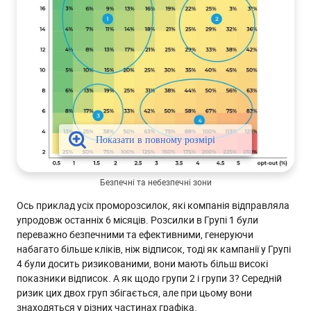
Безпечні та небезпечні зони
Ось приклад усіх проморозсилок, які компанія відправляла
упродовж останніх 6 місяців. Розсилки в Групі 1 були
переважно безпечними та ефективними, генеруючи
набагато більше кліків, ніж відписок, тоді як кампанії у Групі
4 були досить ризикованими, вони мають більш високі
показники відписок. А як щодо групи 2 і групи 3? Середній
ризик цих двох груп збігається, але при цьому вони
знаходяться у різних частинах графіка.