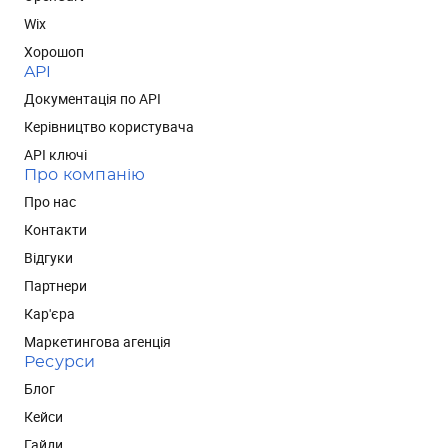
Wix
Хорошоп
API
Документація по API
Керівництво користувача
API ключі
Про компанію
Про нас
Контакти
Відгуки
Партнери
Кар'єра
Маркетингова агенція
Ресурси
Блог
Кейси
Гайди