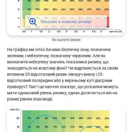
Як оцінити ризик
На графіку ми чітко бачимо безпечну зону, позначену
зеленим, і небезпечну, позначену червоним. Але як
визначити небезпеку значень показника ризику, що
знаходяться на жовтому фоні? Чи відрізняється за своїм
впливом 25-відсотковий ризик ліворуч внизу і 25-
відсотковий посередині або у верхньому куті діаграми
праворуч? Так! І це наочно показує, що розсилки можуть
мати однаковий рівень ризику, однак досягається він на
різних рівнях взаємодії.