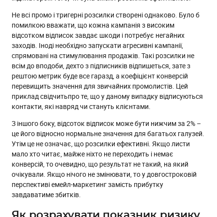
Не всі промо і тригерні розсилки створені однаково. Було б
помилкою вважати, що кожна кампанія з високим
відсотком відписок завдає шкоди і потребує негайних
заходів. Іноді необхідно запускати агресивні кампанії,
спрямовані на стимулювання продажів. Такі розсилки не
всім до вподоби, дехто з підписників відпишеться, зате з
рештою метрик буде все гаразд, а коефіцієнт конверсій
перевищить значення для звичайних промолистів. Цей
приклад свідчитьпро те, що у даному випадку відписуються
контакти, які навряд чи стануть клієнтами.
З іншого боку, відсоток відписок може бути нижчим за 2% –
це його відносно нормальне значення для багатьох галузей.
Утім це не означає, що розсилки ефективні. Якщо листи
мало хто читає, майже ніхто не переходить і немає
конверсій, то очевидно, що результат не такий, на який
очікували. Якщо нічого не змінювати, то у довгостроковій
перспективі емейл-маркетинг замість прибутку
завдаватиме збитків.
Як розрахувати показник ризику