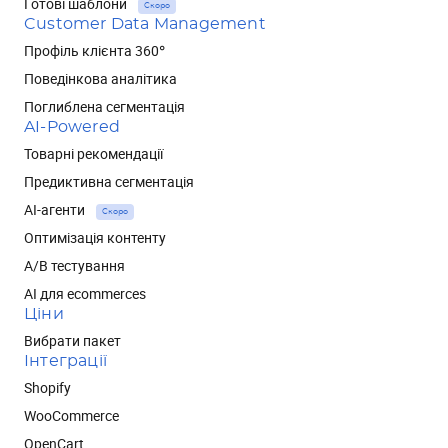
Готові шаблони
Скоро
Customer Data Management
Профіль клієнта 360°
Поведінкова аналітика
Поглиблена сегментація
AI-Powered
Товарні рекомендації
Предиктивна сегментація
AI-агенти
Скоро
Оптимізація контенту
А/В тестування
AI для ecommerces
Ціни
Вибрати пакет
Інтеграції
Shopify
WooCommerce
OpenCart