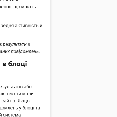
млення, що мають
редня активність й
є результати з
аних повідомлень.
 в блоці
езультатів або
які тексти мали
нсайтів. Якщо
домлень у блоці та
й система