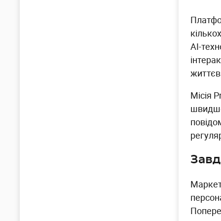
Платфо
кількох
AI-техн
інтерак
життєв
Місія 
швидше
повідо
регуля
Завд
Маркет
персон
Попере