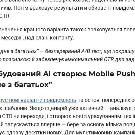
ників. Потім враховує результати й обирає ті повідо
CTR.
значення кращого варіанта також враховується попе
 меседжі, надіслані контакту.
дне з багатьох” — безперервний A/B тест, що покращу
 розсилкою й забезпечує максимальний CTR для зад
будований AI створює Mobile Push
е з багатьох”
рує нові варіанти повідомлень
на основі попередніх р
х шаблонів. Якщо сценарій уже активний — аналізує, 
CTR чи переходи, і створює нові з урахуванням цих і
ій запускається вперше — бере за основу кілька пові
ує одразу десятки нових. Для мультимовних кампані