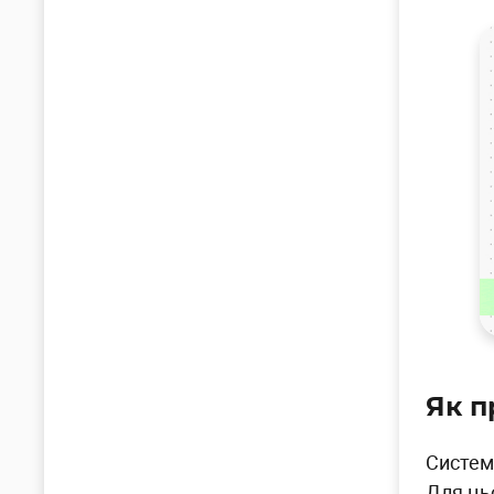
Як п
Систем
Для ць