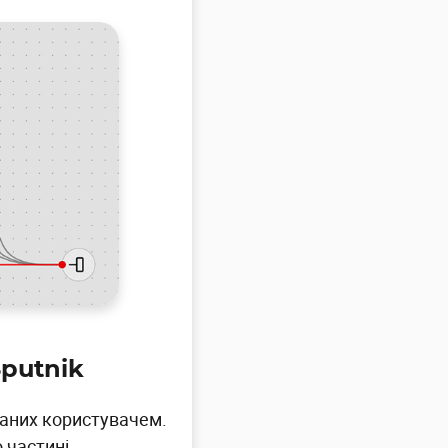
Sputnik
даних користувачем.
 частині