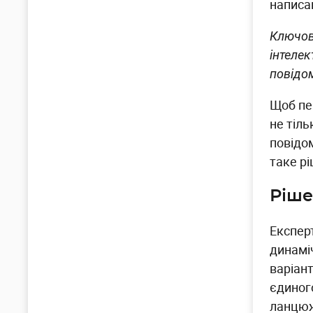
написа
Ключов
інтеле
повідом
Щоб пе
не тіл
повідом
таке р
Ріш
Експер
динамі
варіан
єдиног
ланцюж