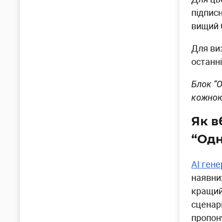
підпис
вищий 
Для ви
останні
Блок “О
кожною
Як в
“Одн
AI гене
наявни
кращий 
сценар
пропон