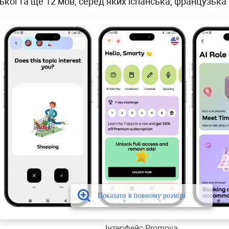
ької та ще 12 мов, серед яких іспанська, французька
Інтерфейс Promova