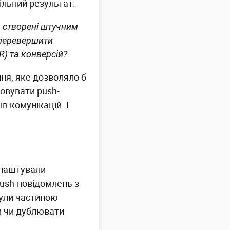
ільний результат.
, створені штучним
 перевершити
) та конверсій?
ня, яке дозволяло б
зовувати push-
в комунікацій. І
лаштували
push-повідомлень з
були частиною
ки чи дублювати