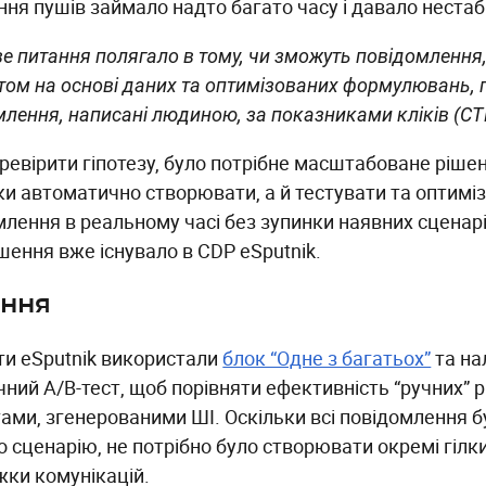
ння пушів займало надто багато часу і давало нестаб
е питання полягало в тому, чи зможуть повідомлення
ктом на основі даних та оптимізованих формулювань,
лення, написані людиною, за показниками кліків (CTR
ревірити гіпотезу, було потрібне масштабоване рішен
ьки автоматично створювати, а й тестувати та оптимі
лення в реальному часі без зупинки наявних сценарії
ішення вже існувало в CDP eSputnik.
ення
ти eSputnik використали
блок “Одне з багатьох”
та на
чний A/B-тест, щоб порівняти ефективність “ручних” 
тами, згенерованими ШІ. Оскільки всі повідомлення 
о сценарію, не потрібно було створювати окремі гіл
ки комунікацій.