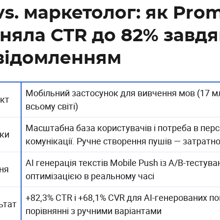
vs. маркетолог: як Pro
дняла CTR до 82% завдя
відомленням
Мобільний застосунок для вивчення мов (17 м
кт
всьому світі)
Масштабна база користувачів і потреба в перс
ки
комунікації. Ручне створення пушів — затратно
AI генерація текстів Mobile Push із A/B-тестува
ня
оптимізацією в реальному часі
+82,3% CTR і +68,1% CVR для AI-генерованих п
ьтат
порівнянні з ручними варіантами