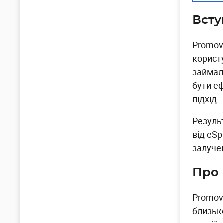
Всту
Promov
користу
займал
бути е
підхід.
Результ
від eS
залуче
Про 
Promov
близько