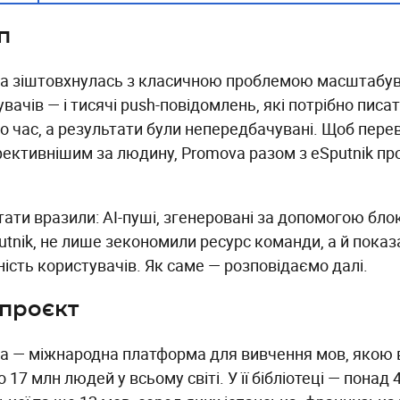
п
a зіштовхнулась з класичною проблемою масштабув
вачів — і тисячі push-повідомлень, які потрібно писа
о час, а результати були непередбачувані. Щоб перев
фективнішим за людину, Promova разом з eSputnik пр
ати вразили: AI-пуші, згенеровані за допомогою блок
putnik, не лише зекономили ресурс команди, а й пока
ність користувачів. Як саме — розповідаємо далі.
проєкт
a — міжнародна платформа для вивчення мов, якою
 17 млн людей у всьому світі. У її бібліотеці — понад 