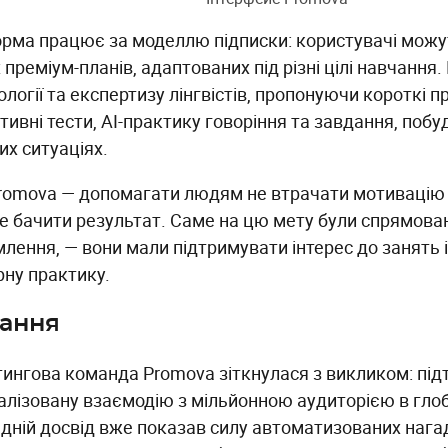
рма працює за моделлю підписки: користувачі можу
 преміум-планів, адаптованих під різні цілі навчання
ології та експертизу лінгвістів, пропонуючи короткі п
тивні тести, AI-практику говоріння та завдання, побу
их ситуаціях.
Promova — допомагати людям не втрачати мотивацію 
 бачити результат. Саме на цю мету були спрямован
млення, — вони мали підтримувати інтерес до занять
рну практику.
ання
ингова команда Promova зіткнулася з викликом: пі
алізовану взаємодію з мільйонною аудиторією в гло
дній досвід вже показав силу автоматизованих нага