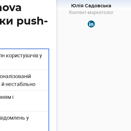
mova
Юлія Садовська
Контент-маркетолог
ки push-
лн користувачів у
оналізованій
 й нестабільно
нням і
овідомлень у