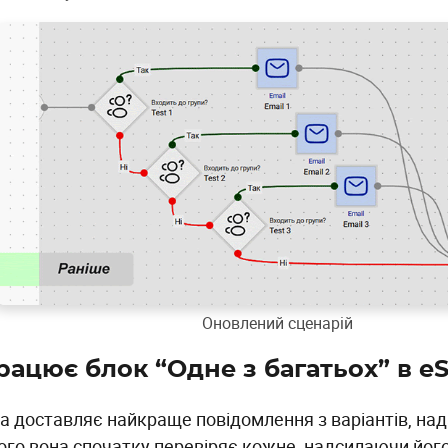
Оновлений сценарій
рацює блок “Одне з багатьох” в e
а доставляє найкраще повідомлення з варіантів, на
ого вона спочатку перевіряє кожне, надсилаючи його