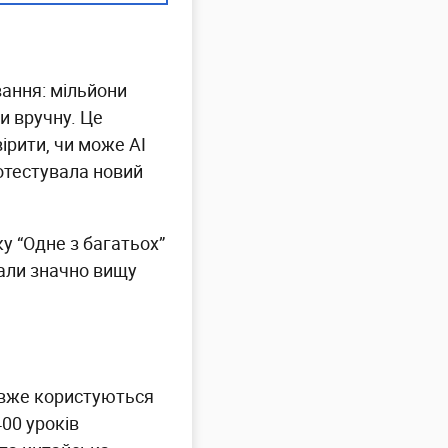
ання: мільйони
ти вручну. Це
ірити, чи може AI
отестувала новий
у “Одне з багатьох”
зали значно вищу
 вже користуються
400 уроків