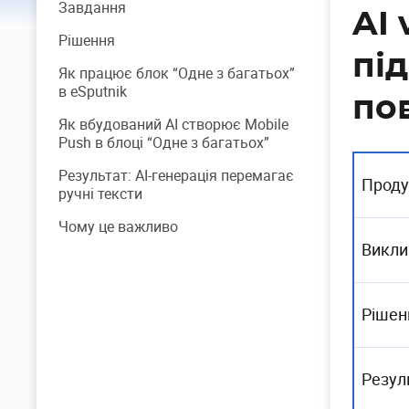
Завдання
AI 
Рішення
пі
Як працює блок “Одне з багатьох”
в eSputnik
по
Як вбудований AI створює Mobile
Push в блоці “Одне з багатьох”
Результат: AI-генерація перемагає
Проду
ручні тексти
Чому це важливо
Викли
Рішен
Резул