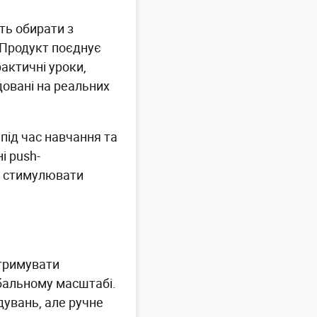
ть обирати з
. Продукт поєднує
рактичні уроки,
довані на реальних
під час навчання та
і push-
 і стимулювати
дтримувати
бальному масштабі.
дувань, але ручне