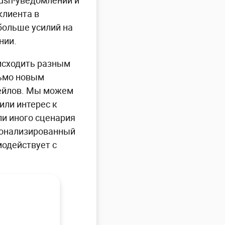
push-уведомлений и
клиента в
больше усилий на
нии.
оисходить разным
сьмо новым
ейлов. Мы можем
или интерес к
ли иного сценария
рсонализированный
модействует с