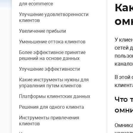
для ecommerce
Ка
Улучшение удовлетворенности
ом
клиентов
Увеличение прибыли
У клие
Уменьшение оттока клиентов
сетей д
Более эффективное принятие
пользо
решений на основе данных
канало
Улучшение эффективности
В этой
Какие инструменты нужны для
клиент
управления путем клиентов
Платформы клиентских данных
Что 
Решения для одного клиента
омни
Инструменты привлечения
клиентов
Омника