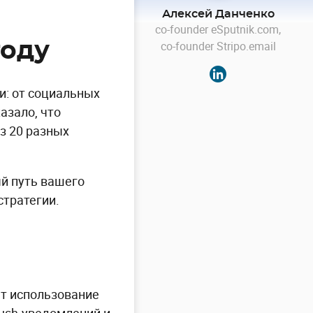
Алексей Данченко
co-founder eSputnik.com,
году
co-founder Stripo.email
и: от социальных
азало, что
з 20 разных
ый путь вашего
стратегии.
ет использование