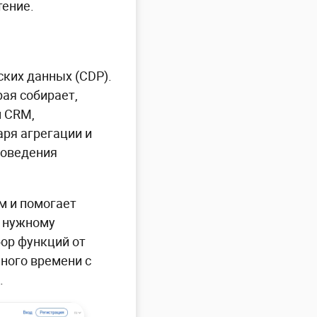
тение.
ких данных (CDP).
ая собирает,
м CRM,
аря агрегации и
поведения
м и помогает
я нужному
ор функций от
ного времени с
.