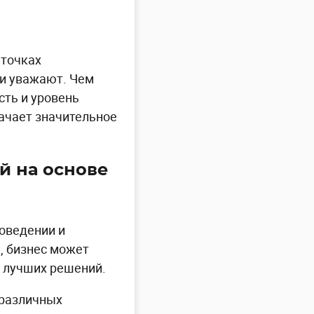
 точках
т и уважают. Чем
сть и уровень
ачает значительное
й на основе
оведении и
, бизнес может
 лучших решений.
 различных