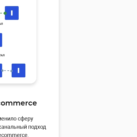
ecommerce
менило сферу
иканальный подход
 ecommerce.