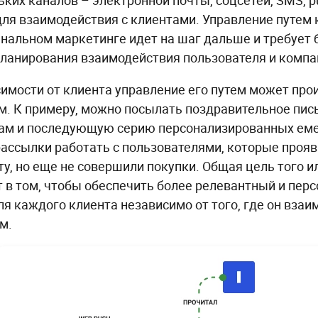
ьких каналов – электронной почты, соцсетей, SMS, 
– для взаимодействия с клиентами. Управление путем 
нальном маркетинге идет на шаг дальше и требует 
планирования взаимодействия пользователя и компа
симости от клиента управление его путем может пр
м. К примеру, можно посылать поздравительное пи
ам и последующую серию персонализированных ем
рассылки работать с пользователями, которые прояв
ту, но еще не совершили покупки. Общая цель того и
т в том, чтобы обеспечить более релевантный и пе
ля каждого клиента независимо от того, где он взаи
м.