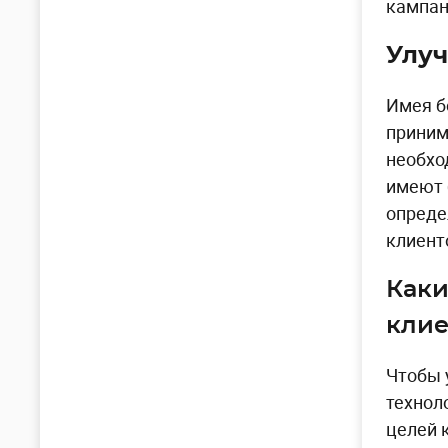
кампан
Улу
Имея б
приним
необхо
имеют 
опреде
клиент
Каки
клие
Чтобы 
технол
целей 