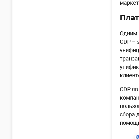
маркет
Пла
Одним 
CDP – 
унифиц
транза
унифик
клиент
CDP яв
компан
пользо
сбора 
помощь