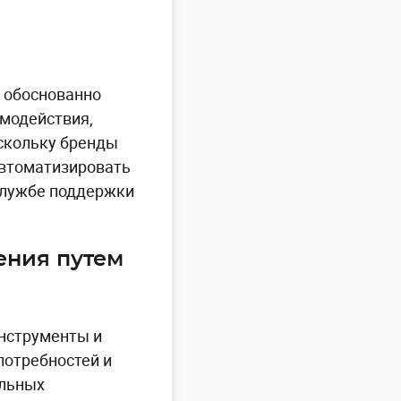
е обоснованно
модействия,
оскольку бренды
автоматизировать
службе поддержки
ения путем
нструменты и
потребностей и
альных