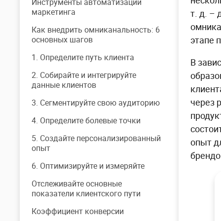
нескол
Инструменты автоматизации
маркетинга
т. д. 
омника
Как внедрить омниканальность: 6
основных шагов
этапе 
1. Определите путь клиента
В зави
2. Собирайте и интегрируйте
образо
данные клиентов
клиент
через 
3. Сегментируйте свою аудиторию
продук
4. Определите болевые точки
состои
5. Создайте персонализированный
опыт д
опыт
брендо
6. Оптимизируйте и измеряйте
Отслеживайте основные
показатели клиентского пути
Коэффициент конверсии